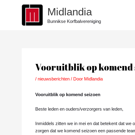
Ga
Midlandia
naar
de
Bunnikse Korfbalvereniging
inhoud
Bericht
navigatie
Vooruitblik op komend 
/
nieuwsberichten
/ Door
Midlandia
Vooruitblik op komend seizoen
Beste leden en ouders/verzorgers van leden,
Inmiddels zitten we in mei en dat betekent dat we
zorgen dat we komend seizoen een passende team