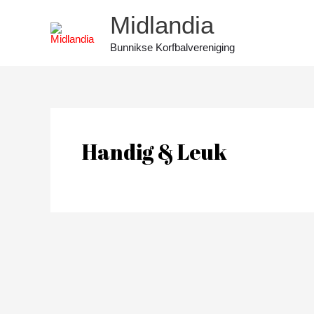
Ga
Midlandia
naar
de
Bunnikse Korfbalvereniging
inhoud
Handig & Leuk