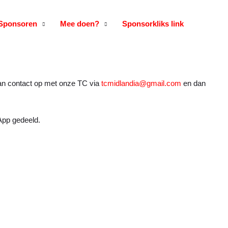
Sponsoren
Mee doen?
Sponsorkliks link
 dan contact op met onze TC via
tcmidlandia@gmail.com
en dan
App gedeeld.