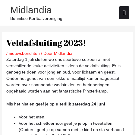
Ga
Hoo
Midlandia
naar
de
Bunnikse Korfbalvereniging
inhoud
Bericht
navigatie
Veldafsluiting 2023!
/
nieuwsberichten
/ Door
Midlandia
Zaterdag 1 juli sluiten we ons sportieve seizoen af met
verschillende leuke activiteiten tijdens de veldafsluiting. Er is
genoeg te doen voor jong en oud, voor lichaam en geest.
Onder het genot van een lekkere maaltijd kan er nagepraat
worden over spannende wedstrijden en herinneringen
opgehaald worden aan het fantastische Pinxterkamp.
Mis het niet en geef je op
uiterlijk zaterdag 24 juni
Voor het eten.
Voor het schiettoernooi geef je je op in tweetallen.
(Ouders, geef je op samen met je kind en sta verbaasd