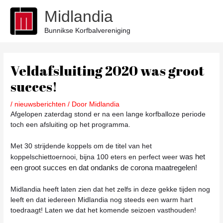
Ga
Midlandia
naar
de
Bunnikse Korfbalvereniging
inhoud
Bericht
navigatie
Veldafsluiting 2020 was groot
succes!
/
nieuwsberichten
/ Door
Midlandia
Afgelopen zaterdag stond er na een lange korfballoze periode
toch een afsluiting op het programma.
Met 30 strijdende koppels om de titel van het
was het
koppelschiettoernooi, bijna 100 eters en perfect weer
een groot succes en dat ondanks de corona maatregelen!
Midlandia heeft laten zien dat het zelfs in deze gekke tijden nog
leeft en dat iedereen Midlandia nog steeds een warm hart
toedraagt! Laten we dat het komende seizoen vasthouden!