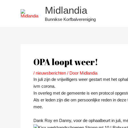
Ga
Midlandia
naar
de
Bunnikse Korfbalvereniging
inhoud
Bericht
navigatie
OPA loopt weer!
/
nieuwsberichten
/ Door
Midlandia
In juli zijn de vrijwilligers weer gestart met het 
ivm corona.
In overleg met de gemeente is een protocol opgeste
Als er leden zijn die om persoonlijke reden in deze
mee.
Dank Roy en Danny, voor de ophaalbeurt in juli, 