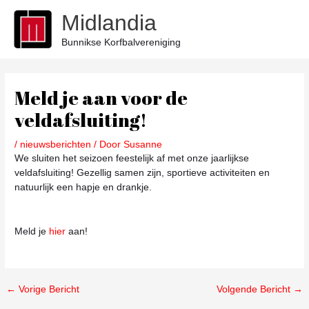
Ga
Midlandia
naar
de
Bunnikse Korfbalvereniging
inhoud
Bericht
navigatie
Meld je aan voor de
veldafsluiting!
/
nieuwsberichten
/ Door
Susanne
We sluiten het seizoen feestelijk af met onze jaarlijkse
veldafsluiting! Gezellig samen zijn, sportieve activiteiten en
natuurlijk een hapje en drankje.
Meld je
hier
aan!
←
Vorige Bericht
Volgende Bericht
→