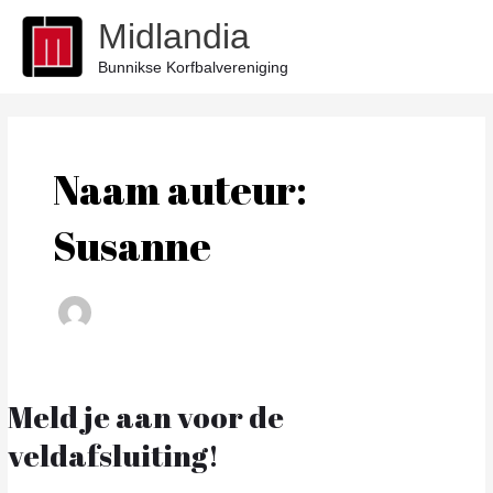
Ga
Midlandia
naar
de
Bunnikse Korfbalvereniging
inhoud
Bericht
paginering
Naam auteur:
Susanne
Meld je aan voor de
Meld
je
veldafsluiting!
aan
voor