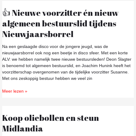
👍 Nieuwe voorzitter én nieuw
👍
Nieuwe
algemeen bestuurslid tijdens
voorzitter
én
Nieuwjaarsborrel
nieuw
algemeen
Na een geslaagde disco voor de jongere jeugd, was de
bestuurslid
nieuwjaarsborrel ook nog een beetje in disco sfeer. Met een korte
tijdens
ALV: we hebben namelijk twee nieuwe bestuursleden! Deon Slagter
Nieuwjaarsborrel
is benoemd tot algemeen bestuurslid, en Joachim Hunink heeft het
voorzitterschap overgenomen van de tijdelijke voorzitter Susanne.
Met ons zeskoppig bestuur hebben we veel zin
Meer lezen »
Koop oliebollen en steun
Koop
oliebollen
Midlandia
en
steun