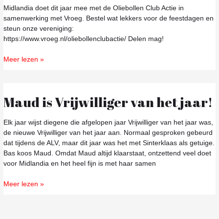
Midlandia
Midlandia doet dit jaar mee met de Oliebollen Club Actie in
samenwerking met Vroeg. Bestel wat lekkers voor de feestdagen en
steun onze vereniging:
https://www.vroeg.nl/oliebollenclubactie/ Delen mag!
Meer lezen »
Maud is Vrijwilliger van het jaar!
Maud
is
Vrijwilliger
Elk jaar wijst diegene die afgelopen jaar Vrijwilliger van het jaar was,
van
de nieuwe Vrijwilliger van het jaar aan. Normaal gesproken gebeurd
het
dat tijdens de ALV, maar dit jaar was het met Sinterklaas als getuige.
jaar!
Bas koos Maud. Omdat Maud altijd klaarstaat, ontzettend veel doet
voor Midlandia en het heel fijn is met haar samen
Meer lezen »