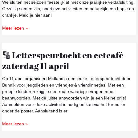
de
We sluiten het seizoen feestelijk af met onze jaarlijkse veldafsluiting!
veldafsluiting!
Gezellig samen zijn, sportieve activiteiten en natuurlijk een hapje en
drankje. Meld je hier aan!
Meer lezen »
🔠 Letterspeurtocht en eetcafé
🔠
Letterspeurtocht
zaterdag 11 april
en
eetcafé
zaterdag
Op 11 april organiseert Midlandia een leuke Letterspeurtocht door
11
Bunnik voor jeugdleden en vriendjes & vriendinnetjes! Met een
april
groepje kinderen krijg je een route waarbij je vragen moet
beantwoorden. Met de juiste antwoorden win je een kleine prijs!
Aanmelden voor deze activiteit is nodig en kan via het formulier
onder de poster. Aansluitend is er
Meer lezen »