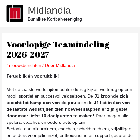
Ga
Midlandia
naar
de
Bunnikse Korfbalvereniging
inhoud
Bericht
navigatie
Voorlopige Teamindeling
2026-2027
/
nieuwsberichten
/ Door
Midlandia
Terugblik én vooruitblik!
Met de laatste wedstrijden achter de rug kijken we terug op een
mooi, sportief en succesvol veldseizoen. De
J1 kroonde zich
terecht tot kampioen van de poule
en de
J4 liet in één van
de laatste wedstrijden zien hoeveel stappen er zijn gezet
door maar liefst 10 doelpunten te maken!
Daar mogen alle
spelers, coaches en ouders trots op zijn.
Bedankt aan alle trainers, coaches, scheidsrechters, vrijwilligers
en ouders voor jullie inzet, enthousiasme en support gedurende