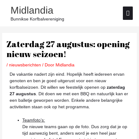
Ga
Hoo
Midlandia
naar
de
Bunnikse Korfbalvereniging
inhoud
Bericht
navigatie
Zaterdag 27 augustus: opening
nieuw seizoen!
/
nieuwsberichten
/ Door
Midlandia
De vakantie nadert zijn eind. Hopelijk heeft iedereen ervan
genoten en ben je goed uitgerust voor een nieuw
korfbalseizoen. Dit willen we feestelijk openen op
zaterdag
27 augustus
. Dit doen we met een BBQ en natuurlijk kan er
een balletje geworpen worden. Enkele andere belangrijke
activiteiten staan ook op het programma.
Teamfoto’s:
De nieuwe teams gaan op de foto. Dus zorg dat je op
tijd aanwezig bent, anders word je een heel jaar