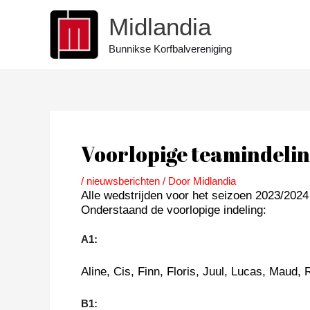
Ga
Midlandia
naar
de
Bunnikse Korfbalvereniging
inhoud
Bericht
navigatie
Voorlopige teamindeli
/
nieuwsberichten
/ Door
Midlandia
Alle wedstrijden voor het seizoen 2023/2024 
Onderstaand de voorlopige indeling:
A1:
Aline, Cis, Finn, Floris, Juul, Lucas, Maud
B1: