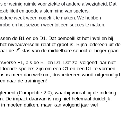
 is er weinig ruimte voor ziekte of andere afwezigheid. Dat
xibiliteit en goede afstemming van spelers,
n iedere week weer mogelijk te maken. We hebben
 proberen het seizoen weer tot een succes te maken.
ussen de B1 en de D1. Dat bemoeilijkt het invallen bij
het niveauverschil relatief groot is. Bijna iedereen uit de
e
naar de 2
klas van de middelbare school of hoger gaan.
rsverse F1, als de E1 en D1. Dat zal volgend jaar niet
voldoende spelers zijn om een C1 en een D1 te vormen,
was is meer dan welkom, dus iedereen wordt uitgenodigd
en naar de trainingen!
ment (Competitie 2.0), waarbij vooral bij de indeling
. De impact daarvan is nog niet helemaal duidelijk,
in moeten duiken, maar kan volgend jaar wel