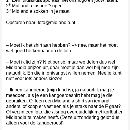
1
Een Midlandia sporttas met ons logo en jouw naam.
e
2
Midlandia frisbee “super”.
e
3
Midlandia sokken in je maat.
Opsturen naar: foto@midlandia.nl
– Moet ik het shirt aan hebben? –> nee, maar het moet
wel goed herkenbaar op de foto.
– Moet ik lid zijn? Niet per sé, maar we delen dus wel
Midlandia prijzen uit, daar moet je dan wel blij mee zijn
natuurlijk. En die in ontvangst willen nemen. Nee je kunt
niet voor iets anders kiezen.
– Ik ben kangoeroe (mijn kind is), ja natuurlijk mag je
meedoen, als je een kangoeroeshirt hebt mag je die
gebruiken. Of leen een Midlandia shirt van iemand
anders, of koop er vast een als je straks naar de F gaat?
Of verzin een foto, die alsnog overduidelijk met korfbal en
Midlandia te maken heeft. (Deze uitzondering geldt dus
alleen voor de kangoeroes!)