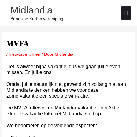
Ga
Hoo
Midlandia
naar
de
Bunnikse Korfbalvereniging
inhoud
Bericht
navigatie
MVFA
/
nieuwsberichten
/ Door
Midlandia
Het is alweer bijna vakantie, dus we gaan jullie even
missen. En jullie ons.
Omdat jullie natuurlijk niet gewend zijn zo lang niet aan
Midlandia te denken hebben we voor deze
zomervakantie een speciale win-actie:
De MVFA, oftewel: de Midlandia Vakantie Foto Actie.
Stuur je vakantie foto mét Midlandia shirt op.
We beoordelen op de volgende aspecten: