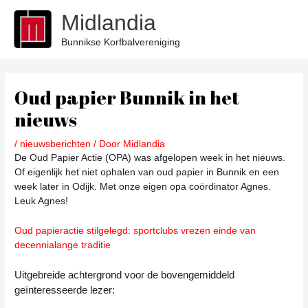
Ga
Midlandia
naar
de
Bunnikse Korfbalvereniging
inhoud
Bericht
navigatie
Oud papier Bunnik in het
nieuws
/
nieuwsberichten
/ Door
Midlandia
De Oud Papier Actie (OPA) was afgelopen week in het nieuws.
Of eigenlijk het niet ophalen van oud papier in Bunnik en een
week later in Odijk. Met onze eigen opa coördinator Agnes.
Leuk Agnes!
Oud papieractie stilgelegd: sportclubs vrezen einde van
decennialange traditie
Uitgebreide achtergrond voor de bovengemiddeld
geïnteresseerde lezer: