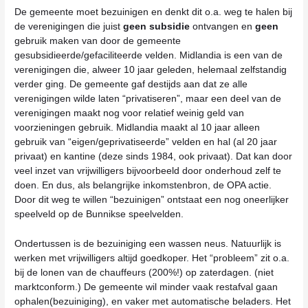
De gemeente moet bezuinigen en denkt dit o.a. weg te halen bij
de verenigingen die juist
geen subsidie
ontvangen en
geen
gebruik maken van door de gemeente
gesubsidieerde/gefaciliteerde velden. Midlandia is een van de
verenigingen die, alweer 10 jaar geleden, helemaal zelfstandig
verder ging. De gemeente gaf destijds aan dat ze alle
verenigingen wilde laten “privatiseren”, maar een deel van de
verenigingen maakt nog voor relatief weinig geld van
voorzieningen gebruik. Midlandia maakt al 10 jaar alleen
gebruik van “eigen/geprivatiseerde” velden en hal (al 20 jaar
privaat) en kantine (deze sinds 1984, ook privaat). Dat kan door
veel inzet van vrijwilligers bijvoorbeeld door onderhoud zelf te
doen. En dus, als belangrijke inkomstenbron, de OPA actie.
Door dit weg te willen “bezuinigen” ontstaat een nog oneerlijker
speelveld op de Bunnikse speelvelden.
Ondertussen is de bezuiniging een wassen neus. Natuurlijk is
werken met vrijwilligers altijd goedkoper. Het “probleem” zit o.a.
bij de lonen van de chauffeurs (200%!) op zaterdagen. (niet
marktconform.) De gemeente wil minder vaak restafval gaan
ophalen(bezuiniging), en vaker met automatische beladers. Het