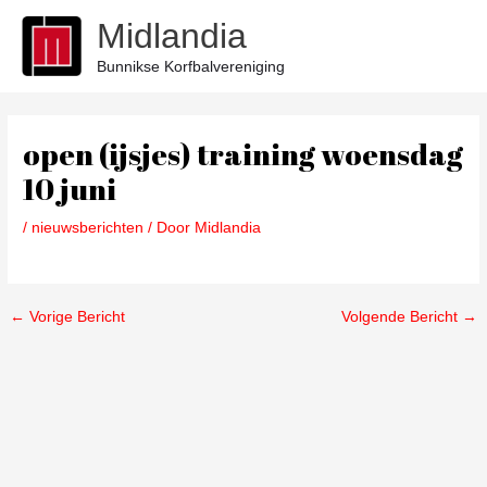
Ga
Midlandia
naar
de
Bunnikse Korfbalvereniging
inhoud
Bericht
navigatie
open (ijsjes) training woensdag
10 juni
/
nieuwsberichten
/ Door
Midlandia
←
Vorige Bericht
Volgende Bericht
→