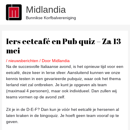
Ga
Midlandia
naar
de
Bunnikse Korfbalvereniging
inhoud
Bericht
navigatie
Iers eetcafé en Pub quiz – Za 13
mei
/
nieuwsberichten
/ Door
Midlandia
Na de succesvolle Italiaanse avond, is het opnieuw tijd voor een
eetcafé, deze keer in Ierse sfeer. Aansluitend kunnen we onze
kennis testen in een gevarieerde pubquiz, waar ook het thema
Ierland niet zal ontbreken. Je kunt je opgeven als team
(maximaal 4 personen), maar ook individueel. Dan zullen wij
teams vormen op de avond zelf.
Zit je in de D-E-F? Dan kun je vóór het eetcafé je hersenen al
laten kraken in de bingoquiz. Je hoeft geen team vooraf op te
geven.