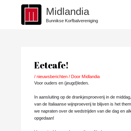
Ga
Midlandia
naar
de
Bunnikse Korfbalvereniging
inhoud
Bericht
navigatie
Eetcafe!
/
nieuwsberichten
/ Door
Midlandia
Voor ouders en (jeugd)leden.
In aansluiting op de drankjesproeverij in de middag
van de Italiaanse wijnproeverij te blijven is het th
we napraten over de wedstrijden van die dag en al
opgedaan!