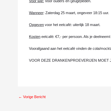
Voor wie:
Voor ouders en (jeugd)leden.
Wanneer
: Zaterdag 25 maart, ongeveer 18:15 uur.
Opgeven
voor het eetcafé: uiterlijk 18 maart.
Kosten
eetcafé: €7,- per persoon. Als je deelneemt 
Voorafgaand aan het eetcafé vinden de cola/mocktai
VOOR DEZE DRANKENPROEVERIJEN MOET J
←
Vorige Bericht