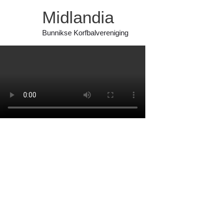
Ga
Midlandia
naar
de
Bunnikse Korfbalvereniging
inhoud