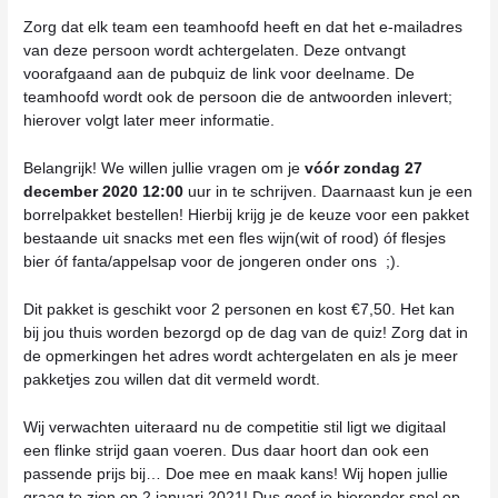
Zorg dat elk team een teamhoofd heeft en dat het e-mailadres
van deze persoon wordt achtergelaten. Deze ontvangt
voorafgaand aan de pubquiz de link voor deelname. De
teamhoofd wordt ook de persoon die de antwoorden inlevert;
hierover volgt later meer informatie.
Belangrijk! We willen jullie vragen om je
vóór zondag 27
december 2020 12:00
uur in te schrijven. Daarnaast kun je een
borrelpakket bestellen! Hierbij krijg je de keuze voor een pakket
bestaande uit snacks met een fles wijn(wit of rood) óf flesjes
bier óf fanta/appelsap voor de jongeren onder ons ;).
Dit pakket is geschikt voor 2 personen en kost €7,50. Het kan
bij jou thuis worden bezorgd op de dag van de quiz! Zorg dat in
de opmerkingen het adres wordt achtergelaten en als je meer
pakketjes zou willen dat dit vermeld wordt.
Wij verwachten uiteraard nu de competitie stil ligt we digitaal
een flinke strijd gaan voeren. Dus daar hoort dan ook een
passende prijs bij… Doe mee en maak kans! Wij hopen jullie
graag te zien op 2 januari 2021! Dus geef je hieronder snel op.