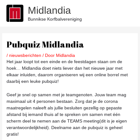
Ga
Midlandia
naar
de
Bunnikse Korfbalvereniging
inhoud
Bericht
navigatie
Pubquiz Midlandia
/
nieuwsberichten
/ Door
Midlandia
Het jaar loopt tot een einde en de feestdagen staan om de
hoek… Midlandia doet niets liever dan het nieuwe jaar met
elkaar inluiden, daarom organiseren wij een online borrel met
daarbij een leuke pubquiz!
Geef je snel op samen met je teamgenoten. Jouw team mag
maximaal uit 4 personen bestaan. Zorg dat je de corona
maatregelen naleeft als jullie besluiten gezellig op gepaste
afstand bij iemand thuis af te spreken om samen met één
scherm deel te nemen aan de TEAMS meeting(dit is je eigen
verantwoordelijkheid). Deelname aan de pubquiz is geheel
gratis!