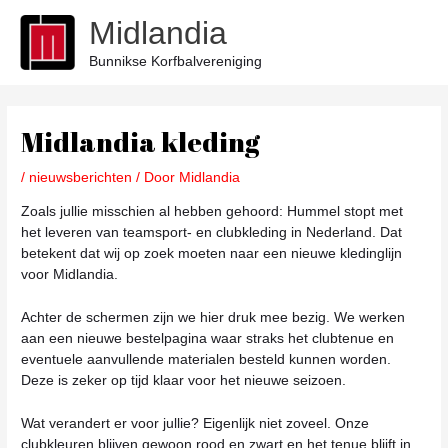
Ga
Midlandia
naar
de
Bunnikse Korfbalvereniging
inhoud
Bericht
navigatie
Midlandia kleding
/
nieuwsberichten
/ Door
Midlandia
Zoals jullie misschien al hebben gehoord: Hummel stopt met
het leveren van teamsport- en clubkleding in Nederland. Dat
betekent dat wij op zoek moeten naar een nieuwe kledinglijn
voor Midlandia.
Achter de schermen zijn we hier druk mee bezig. We werken
aan een nieuwe bestelpagina waar straks het clubtenue en
eventuele aanvullende materialen besteld kunnen worden.
Deze is zeker op tijd klaar voor het nieuwe seizoen.
Wat verandert er voor jullie? Eigenlijk niet zoveel. Onze
clubkleuren blijven gewoon rood en zwart en het tenue blijft in