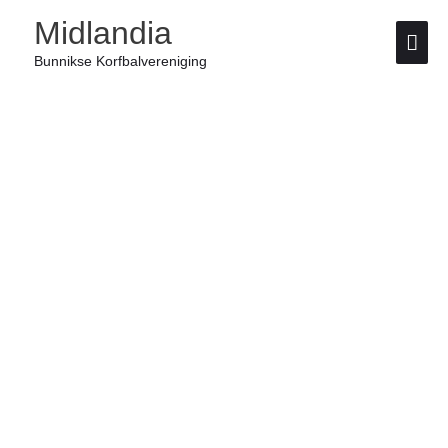
Ga
Hoo
Midlandia
naar
de
Bunnikse Korfbalvereniging
inhoud