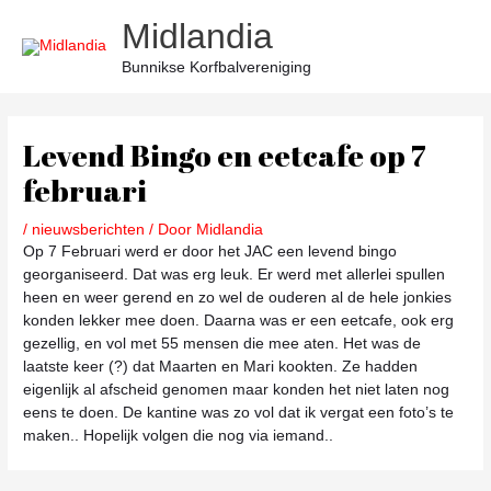
Ga
Midlandia
naar
de
Bunnikse Korfbalvereniging
inhoud
Bericht
navigatie
Levend Bingo en eetcafe op 7
februari
/
nieuwsberichten
/ Door
Midlandia
Op 7 Februari werd er door het JAC een levend bingo
georganiseerd. Dat was erg leuk. Er werd met allerlei spullen
heen en weer gerend en zo wel de ouderen al de hele jonkies
konden lekker mee doen. Daarna was er een eetcafe, ook erg
gezellig, en vol met 55 mensen die mee aten. Het was de
laatste keer (?) dat Maarten en Mari kookten. Ze hadden
eigenlijk al afscheid genomen maar konden het niet laten nog
eens te doen. De kantine was zo vol dat ik vergat een foto’s te
maken.. Hopelijk volgen die nog via iemand..