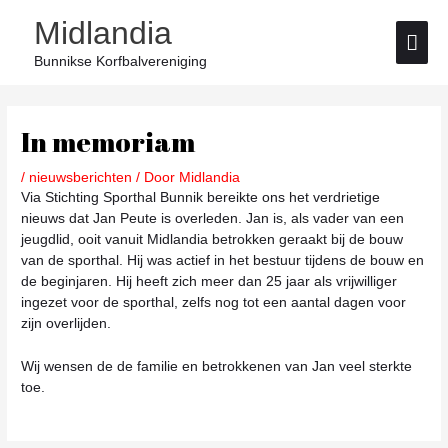
Ga
Hoo
Midlandia
naar
de
Bunnikse Korfbalvereniging
inhoud
Bericht
navigatie
In memoriam
/
nieuwsberichten
/ Door
Midlandia
Via Stichting Sporthal Bunnik bereikte ons het verdrietige
nieuws dat Jan Peute is overleden. Jan is, als vader van een
jeugdlid, ooit vanuit Midlandia betrokken geraakt bij de bouw
van de sporthal. Hij was actief in het bestuur tijdens de bouw en
de beginjaren. Hij heeft zich meer dan 25 jaar als vrijwilliger
ingezet voor de sporthal, zelfs nog tot een aantal dagen voor
zijn overlijden.
Wij wensen de de familie en betrokkenen van Jan veel sterkte
toe.