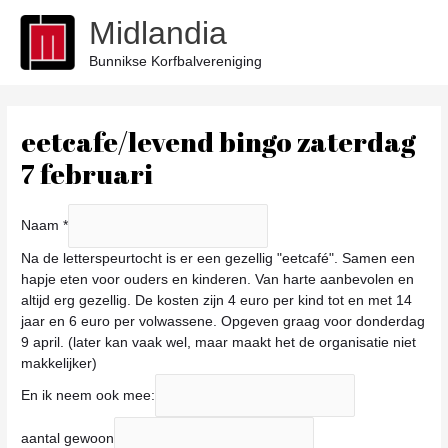
Ga
Midlandia
naar
de
Bunnikse Korfbalvereniging
inhoud
eetcafe/levend bingo zaterdag
7 februari
Naam
*
Na de letterspeurtocht is er een gezellig "eetcafé". Samen een
hapje eten voor ouders en kinderen. Van harte aanbevolen en
altijd erg gezellig. De kosten zijn 4 euro per kind tot en met 14
jaar en 6 euro per volwassene. Opgeven graag voor donderdag
9 april. (later kan vaak wel, maar maakt het de organisatie niet
makkelijker)
a
En ik neem ook mee:
a
n
aantal gewoon
t