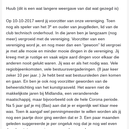
Huub (dit is een wat langere weergave van dat wat gezegd is)
Op 10-10-2017 werd jij voorzitter van onze vereniging. Toen
e
nog als speler van het 3
en ouder van jeugdleden, lid van de
club technisch onderhoud. In die jaren ben je langzaam (nog
meer) vergroeid met de vereniging. Voorzitter van een
vereniging word je, en nog meer dan een “gewoon” lid vergroei
je met alle mooie en minder mooie dingen in de vereniging. Jij
kreeg met je rustige en vaak wijze aard dingen voor elkaar die
anderen nooit gelukt waren. Jij was er als het nodig was. Vele
regiobijeenkomsten, vele bestuursvergaderingen. (8 jaar keer
zeker 10 per jaar..) Je hebt best wat bestuursleden zien komen
en gaan. En ben je ook nog voorzitter geworden van de
beheerstichting van het kunstgrasveld. Het waren niet de
makkelijkste jaren bij Midlandia, een veranderende
maatschappij, maar bijvoorbeeld ook de hele Corona periode.
Na 5 jaar gaf je mij (Bas) aan dat je er eigenlijk wel klaar mee
was. Toen ik aangaf wel penningmeester te willen worden als jij
nog een jaartje door ging werden dat er 3. Een paar maanden
geleden suggereerde je per ongeluk nog dat je nog wel even