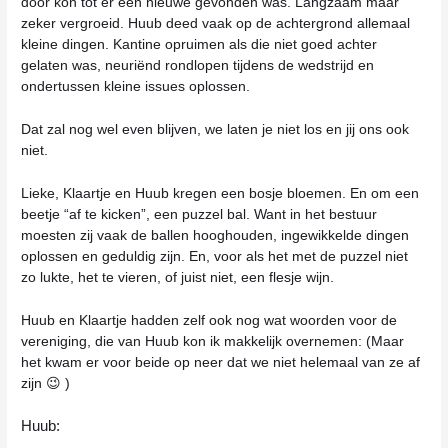
door kon tot er een nieuwe gevonden was. Langzaam maar
zeker vergroeid. Huub deed vaak op de achtergrond allemaal
kleine dingen. Kantine opruimen als die niet goed achter
gelaten was, neuriënd rondlopen tijdens de wedstrijd en
ondertussen kleine issues oplossen.
Dat zal nog wel even blijven, we laten je niet los en jij ons ook
niet.
Lieke, Klaartje en Huub kregen een bosje bloemen. En om een
beetje “af te kicken”, een puzzel bal. Want in het bestuur
moesten zij vaak de ballen hooghouden, ingewikkelde dingen
oplossen en geduldig zijn. En, voor als het met de puzzel niet
zo lukte, het te vieren, of juist niet, een flesje wijn.
Huub en Klaartje hadden zelf ook nog wat woorden voor de
vereniging, die van Huub kon ik makkelijk overnemen: (Maar
het kwam er voor beide op neer dat we niet helemaal van ze af
zijn 😉 )
Huub: