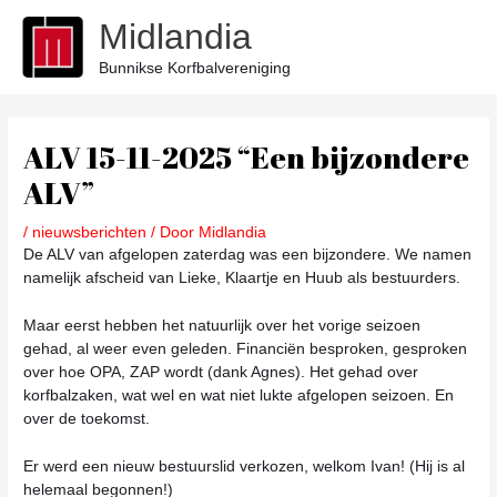
Ga
Midlandia
naar
de
Bunnikse Korfbalvereniging
inhoud
Bericht
navigatie
ALV 15-11-2025 “Een bijzondere
ALV”
/
nieuwsberichten
/ Door
Midlandia
De ALV van afgelopen zaterdag was een bijzondere. We namen
namelijk afscheid van Lieke, Klaartje en Huub als bestuurders.
Maar eerst hebben het natuurlijk over het vorige seizoen
gehad, al weer even geleden. Financiën besproken, gesproken
over hoe OPA, ZAP wordt (dank Agnes). Het gehad over
korfbalzaken, wat wel en wat niet lukte afgelopen seizoen. En
over de toekomst.
Er werd een nieuw bestuurslid verkozen, welkom Ivan! (Hij is al
helemaal begonnen!)